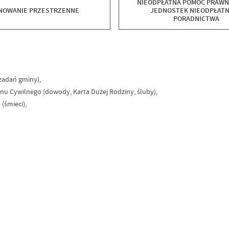
NIEODPŁATNA POMOC PRAWNA
NOWANIE PRZESTRZENNE
JEDNOSTEK NIEODPŁAT
PORADNICTWA
zadań gminy),
nu Cywilnego (dowody, Karta Dużej Rodziny, śluby),
(śmieci),