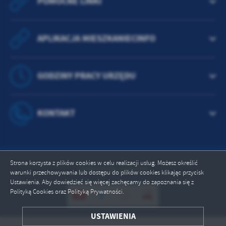
POMOCNE LINKI
APLIKACJA MIESZKANIECINFO
GODZINY PRACY URZĘDU
KONTAKT
Strona korzysta z plików cookies w celu realizacji usług. Możesz określić
Odwiedzin: 1725256
warunki przechowywania lub dostępu do plików cookies klikając przycisk
Ustawienia. Aby dowiedzieć się więcej zachęcamy do zapoznania się z
Polityką Cookies oraz Polityką Prywatności.
ZAPISZ WYBRANE
USTAWIENIA