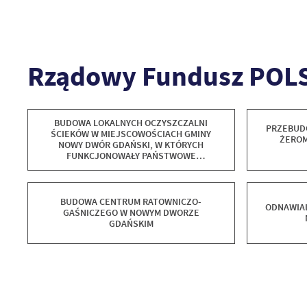
Rządowy Fundusz POLS
BUDOWA LOKALNYCH OCZYSZCZALNI
PRZEBUDO
ŚCIEKÓW W MIEJSCOWOŚCIACH GMINY
ŻEROM
NOWY DWÓR GDAŃSKI, W KTÓRYCH
FUNKCJONOWAŁY PAŃSTWOWE
PRZEDSIĘBIORSTWA GOSPODARKI ROLNEJ
BUDOWA CENTRUM RATOWNICZO-
ODNAWIAL
GAŚNICZEGO W NOWYM DWORZE
GDAŃSKIM