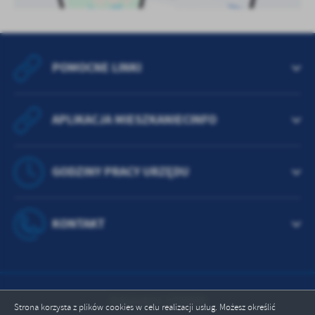
POMOCNE LINKI
APLIKACJA MIESZKANIECINFO
GODZINY PRACY URZĘDU
KONTAKT
Odwiedzin: 1725050
Strona korzysta z plików cookies w celu realizacji usług. Możesz określić