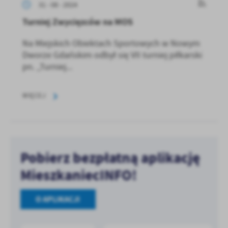
31 - 08 - 2024
Turniej Zwycięzców na MOS
Na Miejskich Obiektach Sportowych w Nowym
Dworze Gdańskim odbył się VII turniej piłkarski
pn. „Turniej...
WIĘCEJ
Pobierz bezpłatną aplikację
MieszkaniecINFO!
O APLIKACJI