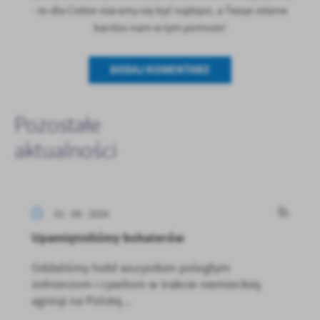
- to dla Ciebie staramy się być najlepsi, a Twoje zdanie
bardzo nam w tym pomoże!
DODAJ KOMENTARZ
Pozostałe
aktualności
01 - 09 - 2024
Upamiętniliśmy bohaterów
Oddaliśmy hołd wszystkim poległym
żołnierzom i cywilom w trakcie niemieckiej
agresji na Polskę...