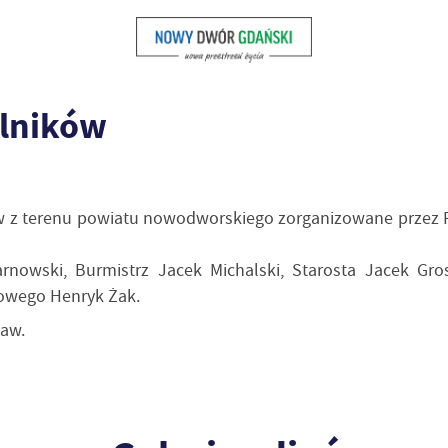
lników
w z terenu powiatu nowodworskiego zorganizowane przez P
Sarnowski, Burmistrz Jacek Michalski, Starosta Jacek G
rowego Henryk Żak.
ław.